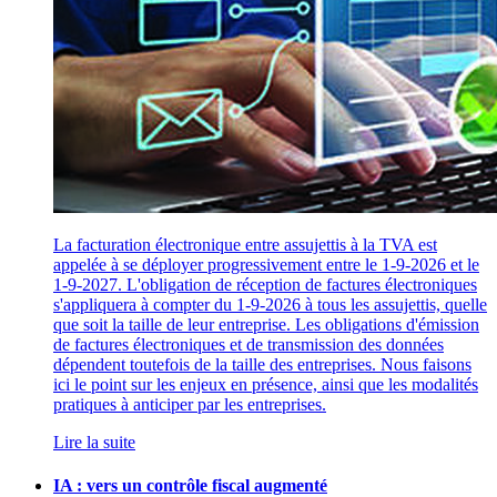
La facturation électronique entre assujettis à la TVA est
appelée à se déployer progressivement entre le 1-9-2026 et le
1-9-2027. L'obligation de réception de factures électroniques
s'appliquera à compter du 1-9-2026 à tous les assujettis, quelle
que soit la taille de leur entreprise. Les obligations d'émission
de factures électroniques et de transmission des données
dépendent toutefois de la taille des entreprises. Nous faisons
ici le point sur les enjeux en présence, ainsi que les modalités
pratiques à anticiper par les entreprises.
Lire la suite
IA : vers un contrôle fiscal augmenté