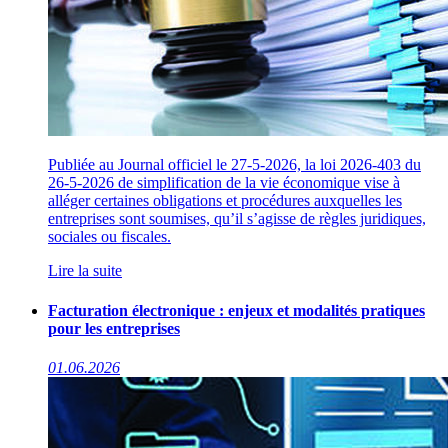
Publiée au Journal officiel le 27-5-2026, la loi 2026-403 du
26-5-2026 de simplification de la vie économique vise à
alléger certaines obligations et procédures auxquelles les
entreprises sont soumises, qu’il s’agisse de règles juridiques,
sociales ou fiscales.
Lire la suite
Facturation électronique : enjeux et modalités pratiques
pour les entreprises
01.06.2026