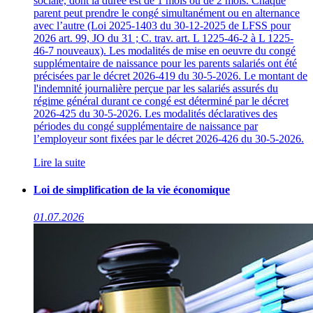
sociale, dont la durée est de 1 mois ou de 2 mois. Chaque
parent peut prendre le congé simultanément ou en alternance
avec l’autre (Loi 2025-1403 du 30-12-2025 de LFSS pour
2026 art. 99, JO du 31 ; C. trav. art. L 1225-46-2 à L 1225-
46-7 nouveaux). Les modalités de mise en oeuvre du congé
supplémentaire de naissance pour les parents salariés ont été
précisées par le décret 2026-419 du 30-5-2026. Le montant de
l'indemnité journalière perçue par les salariés assurés du
régime général durant ce congé est déterminé par le décret
2026-425 du 30-5-2026. Les modalités déclaratives des
périodes du congé supplémentaire de naissance par
l’employeur sont fixées par le décret 2026-426 du 30-5-2026.
Lire la suite
Loi de simplification de la vie économique
01.07.2026