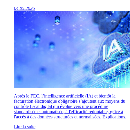
04.05.2026
Après le FEC, l’intelligence artificielle (IA) et bientôt la
facturation électronique obligatoire s’ajoutent aux moyens du
contrôle fiscal digital qui évolue vers une procédure
standardisée et automatisée, à l'efficacité redoutable, grâce à
l'accès à des données structurées et normalisées. Explications.
Lire la suite