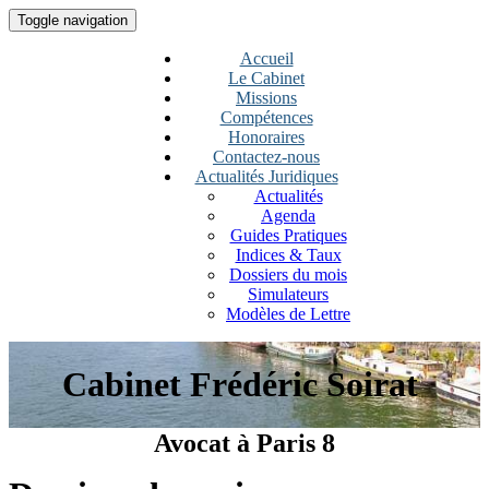
Toggle navigation
Accueil
Le Cabinet
Missions
Compétences
Honoraires
Contactez-nous
Actualités Juridiques
Actualités
Agenda
Guides Pratiques
Indices & Taux
Dossiers du mois
Simulateurs
Modèles de Lettre
Cabinet Frédéric Soirat
Avocat à Paris 8