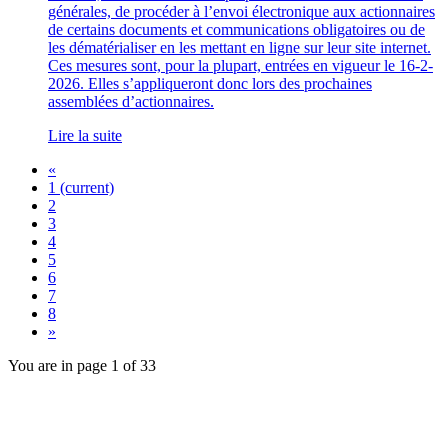
générales, de procéder à l’envoi électronique aux actionnaires
de certains documents et communications obligatoires ou de
les dématérialiser en les mettant en ligne sur leur site internet.
Ces mesures sont, pour la plupart, entrées en vigueur le 16-2-
2026. Elles s’appliqueront donc lors des prochaines
assemblées d’actionnaires.
Lire la suite
«
1
(current)
2
3
4
5
6
7
8
»
You are in page 1 of 33