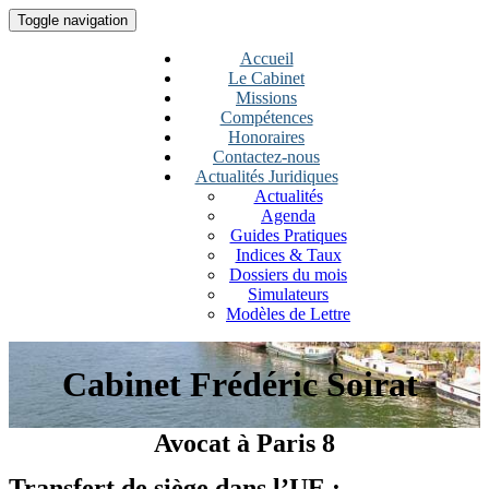
Toggle navigation
Accueil
Le Cabinet
Missions
Compétences
Honoraires
Contactez-nous
Actualités Juridiques
Actualités
Agenda
Guides Pratiques
Indices & Taux
Dossiers du mois
Simulateurs
Modèles de Lettre
Cabinet Frédéric Soirat
Avocat à Paris 8
Transfert de siège dans l’UE :