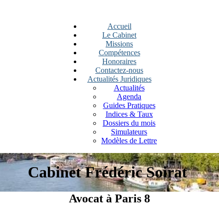
Accueil
Le Cabinet
Missions
Compétences
Honoraires
Contactez-nous
Actualités Juridiques
Actualités
Agenda
Guides Pratiques
Indices & Taux
Dossiers du mois
Simulateurs
Modèles de Lettre
Cabinet Frédéric Soirat
Avocat à Paris 8