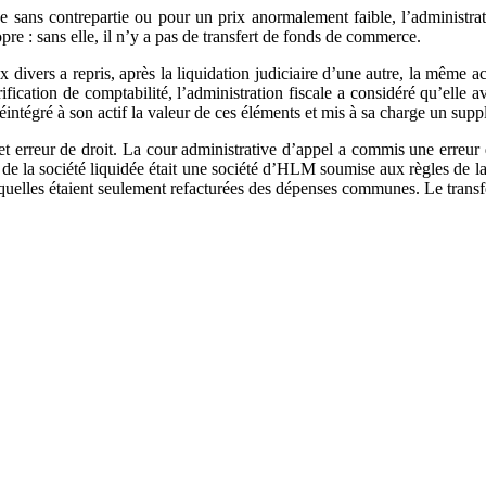
ée sans contrepartie ou pour un prix anormalement faible, l’administrati
ropre : sans elle, il n’y a pas de transfert de fonds de commerce.
x divers a repris, après la liquidation judiciaire d’une autre, la même a
ication de comptabilité, l’administration fiscale a considéré qu’elle av
intégré à son actif la valeur de ces éléments et mis à sa charge un suppl
et erreur de droit. La cour administrative d’appel a commis une erreur
nt de la société liquidée était une société d’HLM soumise aux règles de l
quelles étaient seulement refacturées des dépenses communes. Le transfe