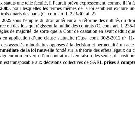
x statuts une telle faculté, il l’aurait prévu expressément, comme il l’a f
 2005
, pour lesquelles les termes mêmes de la loi semblent exclure un
rois quarts des parts (C. com. art. L 223-30, al. 2).
 2025
sous l’empire du droit antérieur à la réforme des nullités du d
e ou des lois qui régissent la nullité des contrats (C. com. art. L 235-1
gles de majorité, de sorte que la Cour de cassation en avait déduit que 
o
 en application d’une clause statutaire (Cass. com. 30-5-2012 n
11-
s des associés minoritaires opposés à la décision et permettait à un acte
immédiate de la loi nouvelle
fondé sur la théorie des effets légaux du con
vigueur non en vertu d’un contrat mais en raison des seules dispositions
n est transposable aux
décisions
collectives de SARL
prises à compt