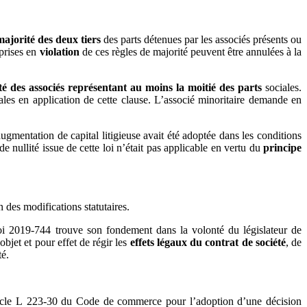
majorité des deux tiers
des parts détenues par les associés présents ou
 prises en
violation
de ces règles de majorité peuvent être annulées à la
té des associés représentant au moins la moitié des parts
sociales.
ales en application de cette clause. L’associé minoritaire demande en
augmentation de capital litigieuse avait été adoptée dans les conditions
e nullité issue de cette loi n’était pas applicable en vertu du
principe
 des modifications statutaires.
a loi 2019-744 trouve son fondement dans la volonté du législateur de
bjet et pour effet de régir les
effets légaux du contrat de société
, de
té.
article L 223-30 du Code de commerce pour l’adoption d’une décision