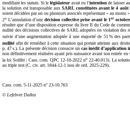
modifiant les statuts. Si le
législateur
avait eu l’
intention
de laisser au
la solution est transposable aux
SARL constituées avant le 4 août
soient décidées par un ou plusieurs associés représentant « au moins » t
o
er
2
L’annulation d’une
décision collective prise avant le 1
octobre
résulter que d’une disposition expresse du livre II du Code de commerc
nullité des décisions collectives de SARL adoptées en violation des rè
suivie d’une augmentation adoptée à une majorité de 51 % des parts
nullité
afin de remédier à cette situation qui portait atteinte aux droit
p. 47 s.). La présente décision consacre un
cas inédit d’application 
non définitivement réalisées ayant pris naissance avant son entrée en 
o
la loi Soilihi : Cass. com. QPC 12-10-2022 n
22-40.013). La solutio
au triple test (C. civ. art. 1844-12-1 issu de ord. 2025-229).
Cass. com. 5-11-2025 n° 23-10.763
© Lefebvre Dalloz