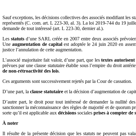
Sauf exceptions, les décisions collectives des associés modifiant les 
représentés (C. com. art. L 223-30, al. 3). La loi 2019-744 du 19 juille
demande de tout intéressé (art. L 223-30, dernier al.).
Les
statuts
d’une SARL créée en 2007 entre deux associés prévoien
Une
augmentation de capital
est adoptée le 24 juin 2020 en assemb
justice l’annulation de cette augmentation.
L’associé majoritaire fait valoir, d’une part, que les
textes autorisent
prévues par une clause statutaire établie sous l’empire du droit antéri
de non-rétroactivité des lois
.
Ces arguments sont successivement rejetés par la Cour de cassation.
D’une part, la
clause statutaire
et la décision d’augmentation de capi
D’autre part, le droit pour tout intéressé de demander la nullité de
sanctionner la méconnaissance des règles de majorité et de quorum pré
sorte qu’il est applicable aux
décisions
sociales
prises à compter de 
À noter
Il résulte de la présente décision que les statuts ne peuvent pas 