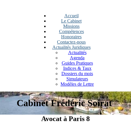
Accueil
Le Cabinet
Missions
Compétences
Honoraires
Contactez-nous
Actualités Juridiques
Actualités
Agenda
Guides Pratiques
Indices & Taux
Dossiers du mois
Simulateurs
Modèles de Lettre
Cabinet Frédéric Soirat
Avocat à Paris 8