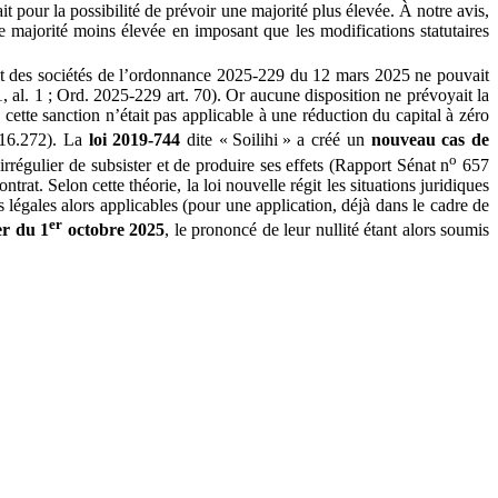
ait pour la possibilité de prévoir une majorité plus élevée. À notre avis,
e majorité moins élevée en imposant que les modifications statutaires
roit des sociétés de l’ordonnance 2025-229 du 12 mars 2025 ne pouvait
, al. 1 ; Ord. 2025-229 art. 70). Or aucune disposition ne prévoyait la
cette sanction n’était pas applicable à une réduction du capital à zéro
16.272). La
loi 2019-744
dite « Soilihi » a créé un
nouveau cas de
o
 irrégulier de subsister et de produire ses effets (Rapport Sénat n
657
trat. Selon cette théorie, la loi nouvelle régit les situations juridiques
 légales alors applicables (pour une application, déjà dans le cadre de
er
er du 1
octobre 2025
, le prononcé de leur nullité étant alors soumis