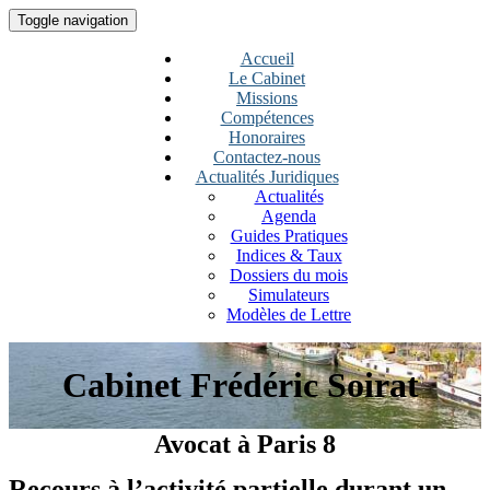
Toggle navigation
Accueil
Le Cabinet
Missions
Compétences
Honoraires
Contactez-nous
Actualités Juridiques
Actualités
Agenda
Guides Pratiques
Indices & Taux
Dossiers du mois
Simulateurs
Modèles de Lettre
Cabinet Frédéric Soirat
Avocat à Paris 8
Recours à l’activité partielle durant un