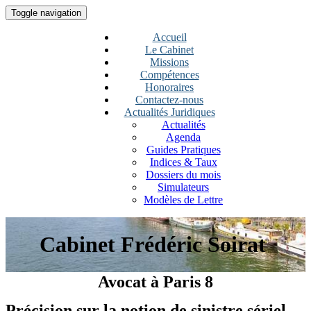
Toggle navigation
Accueil
Le Cabinet
Missions
Compétences
Honoraires
Contactez-nous
Actualités Juridiques
Actualités
Agenda
Guides Pratiques
Indices & Taux
Dossiers du mois
Simulateurs
Modèles de Lettre
Cabinet Frédéric Soirat
Avocat à Paris 8
Précision sur la notion de sinistre sériel