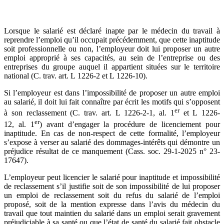
Lorsque le salarié est déclaré inapte par le médecin du travail à
reprendre l’emploi qu’il occupait précédemment, que cette inaptitude
soit professionnelle ou non, l’employeur doit lui proposer un autre
emploi approprié à ses capacités, au sein de l’entreprise ou des
entreprises du groupe auquel il appartient situées sur le territoire
national (C. trav. art. L 1226-2 et L 1226-10).
Si l’employeur est dans l’impossibilité de proposer un autre emploi
au salarié, il doit lui fait connaître par écrit les motifs qui s’opposent
er
à son reclassement (C. trav. art. L 1226-2-1, al. 1
et L 1226-
er
12, al. 1
) avant d’engager la procédure de licenciement pour
inaptitude. En cas de non-respect de cette formalité, l’employeur
s’expose à verser au salarié des dommages-intérêts qui démontre un
préjudice résultat de ce manquement (Cass. soc. 29-1-2025 n° 23-
17647).
L’employeur peut licencier le salarié pour inaptitude et impossibilité
de reclassement s’il justifie soit de son impossibilité de lui proposer
un emploi de reclassement soit du refus du salarié de l’emploi
proposé, soit de la mention expresse dans l’avis du médecin du
travail que tout maintien du salarié dans un emploi serait gravement
préjudiciable à sa santé ou que l’état de santé du salarié fait obstacle