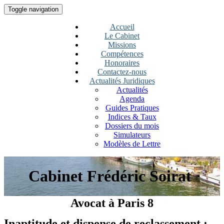
Toggle navigation
Accueil
Le Cabinet
Missions
Compétences
Honoraires
Contactez-nous
Actualités Juridiques
Actualités
Agenda
Guides Pratiques
Indices & Taux
Dossiers du mois
Simulateurs
Modèles de Lettre
Cabinet Frédéric Soirat
Avocat à Paris 8
Inaptitude et dispense de reclassement :