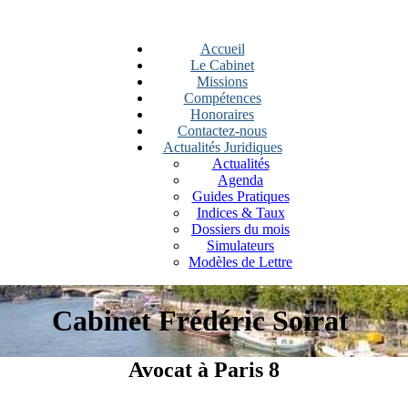
Accueil
Le Cabinet
Missions
Compétences
Honoraires
Contactez-nous
Actualités Juridiques
Actualités
Agenda
Guides Pratiques
Indices & Taux
Dossiers du mois
Simulateurs
Modèles de Lettre
Cabinet Frédéric Soirat
Avocat à Paris 8