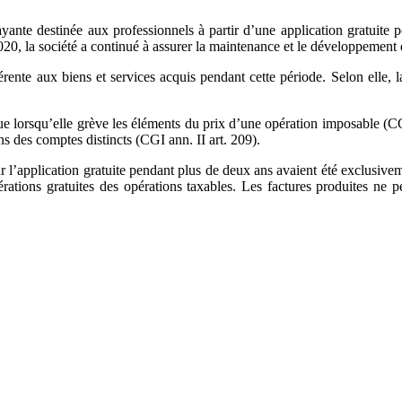
ante destinée aux professionnels à partir d’une application gratuite po
0, la société a continué à assurer la maintenance et le développement d
rente aux biens et services acquis pendant cette période. Selon elle, l
ue lorsqu’elle grève les éléments du prix d’une opération imposable (CGI
s des comptes distincts (CGI ann. II art. 209).
r l’application gratuite pendant plus de deux ans avaient été exclusive
rations gratuites des opérations taxables. Les factures produites ne per