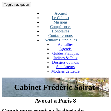
Toggle navigation
Accueil
Le Cabinet
Missions
Compétences
Honoraires
Contactez-nous
Actualités Juridiques
Actualités
Agenda
Guides Pratiques
Indices & Taux
Dossiers du mois
Simulateurs
Modèles de Lettre
Cabinet Frédéric Soirat
Avocat à Paris 8
Congé pour reprise : le décès du