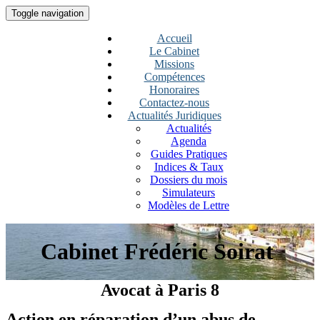
Toggle navigation
Accueil
Le Cabinet
Missions
Compétences
Honoraires
Contactez-nous
Actualités Juridiques
Actualités
Agenda
Guides Pratiques
Indices & Taux
Dossiers du mois
Simulateurs
Modèles de Lettre
Cabinet Frédéric Soirat
Avocat à Paris 8
Action en réparation d’un abus de