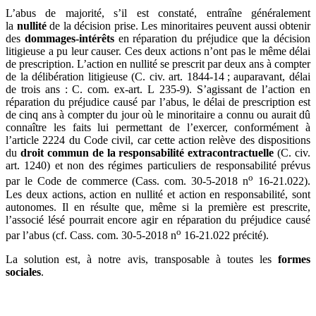
L’abus de majorité, s’il est constaté, entraîne généralement
la
nullité
de la décision prise. Les minoritaires peuvent aussi obtenir
des
dommages-intérêts
en réparation du préjudice que la décision
litigieuse a pu leur causer. Ces deux actions n’ont pas le même délai
de prescription. L’action en nullité se prescrit par deux ans à compter
de la délibération litigieuse (C. civ. art. 1844-14 ; auparavant, délai
de trois ans : C. com. ex-art. L 235-9). S’agissant de l’action en
réparation du préjudice causé par l’abus, le délai de prescription est
de cinq ans à compter du jour où le minoritaire a connu ou aurait dû
connaître les faits lui permettant de l’exercer, conformément à
l’article 2224 du Code civil, car cette action relève des dispositions
du
droit commun de la responsabilité extracontractuelle
(C. civ.
art. 1240) et non des régimes particuliers de responsabilité prévus
o
par le Code de commerce (Cass. com. 30-5-2018 n
16-21.022).
Les deux actions, action en nullité et action en responsabilité, sont
autonomes. Il en résulte que, même si la première est prescrite,
l’associé lésé pourrait encore agir en réparation du préjudice causé
o
par l’abus (cf. Cass. com. 30-5-2018 n
16-21.022 précité).
La solution est, à notre avis, transposable à toutes les
formes
sociales
.