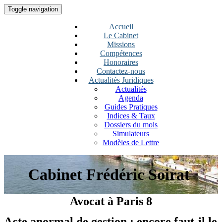
Toggle navigation
Accueil
Le Cabinet
Missions
Compétences
Honoraires
Contactez-nous
Actualités Juridiques
Actualités
Agenda
Guides Pratiques
Indices & Taux
Dossiers du mois
Simulateurs
Modèles de Lettre
Cabinet Frédéric Soirat
Avocat à Paris 8
Acte anormal de gestion : encore faut-il le