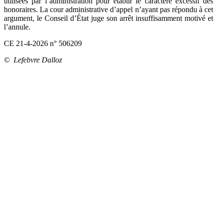
utilisées par l’administration pour établir le caractère excessif des
honoraires. La cour administrative d’appel n’ayant pas répondu à cet
argument, le Conseil d’État juge son arrêt insuffisamment motivé et
l’annule.
CE 21-4-2026 n° 506209
© Lefebvre Dalloz